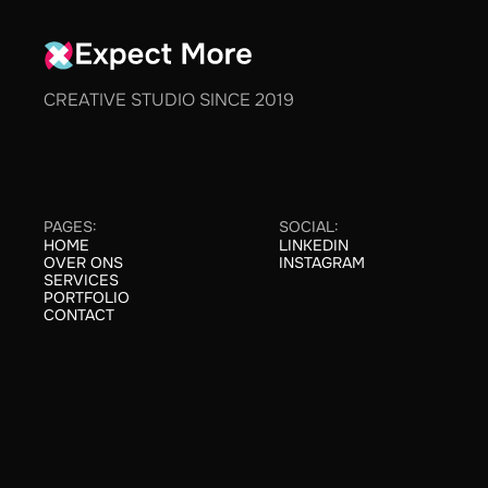
CREATIVE STUDIO SINCE 2019
PAGES:
SOCIAL:
HOME
LINKEDIN
HOME
LINKEDIN
OVER ONS
INSTAGRAM
ABOUT
INSTAGRAM
SERVICES
SERVICES
PORTFOLIO
CASE STUDIES
CONTACT