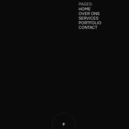
PAGES:
HOME
HOME
OVER ONS
ABOUT
SERVICES
SERVICES
PORTFOLIO
CASE STUDIES
CONTACT