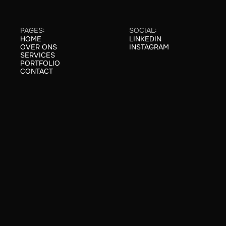
PAGES:
SOCIAL:
HOME
LINKEDIN
HOME
LINKEDIN
OVER ONS
INSTAGRAM
ABOUT
INSTAGRAM
SERVICES
SERVICES
PORTFOLIO
CASE STUDIES
CONTACT